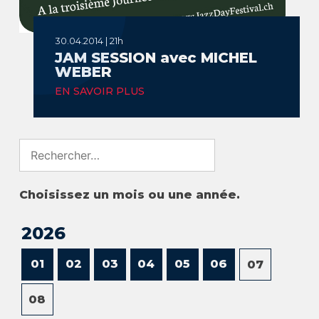
30.04.2014 | 21h
JAM SESSION avec MICHEL
WEBER
EN SAVOIR PLUS
Search
for:
Choisissez un mois ou une année.
2026
01
02
03
04
05
06
07
08