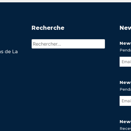
Recherche
New
Rechercher :
News
Penda
ns de La
News
Penda
News
Recev