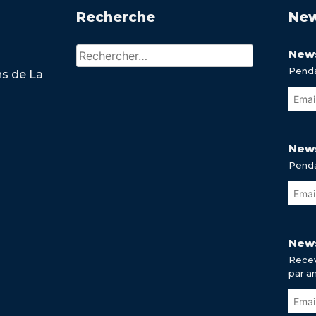
Recherche
New
Rechercher :
News
Penda
ns de La
News
Penda
News
Recev
par a