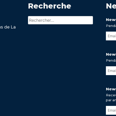
Recherche
Ne
Rechercher :
News
Penda
ns de La
News
Penda
News
Recev
par a