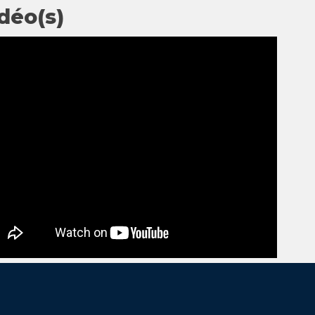
déo(s)