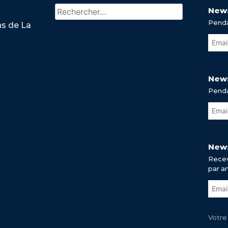
Rechercher :
News
Penda
ns de La
News
Penda
News
Recev
par a
Votre