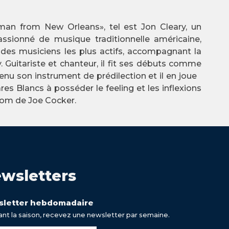
man from New Orleans», tel est Jon Cleary, un
assionné de musique traditionnelle américaine,
n des musiciens les plus actifs, accompagnant la
 Guitariste et chanteur, il fit ses débuts comme
enu son instrument de prédilection et il en joue
s Blancs à posséder le feeling et les inflexions
 nom de Joe Cocker.
wsletters
letter hebdomadaire
nt la saison, recevez une newsletter par semaine.