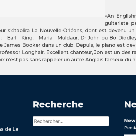
«An English
guitariste p
our s’établira La Nouvelle-Orléans, dont est devenu u
es : Earl King, Maria Muldaur, Dr John ou Bo Diddley.
re James Booker dans un club. Depuis, le piano est dev
essor Longhair. Excellent chanteur, Jon est un des rare
oix n’est pas sans rappeler un autre Anglais fameux du
Recherche
Ne
Rechercher :
News
Penda
ns de La