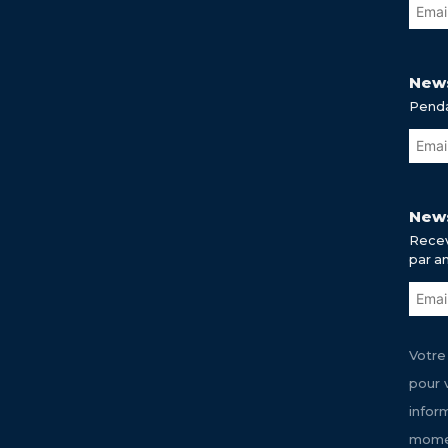
News
Penda
News
Recev
par a
Votre
pour 
infor
momen