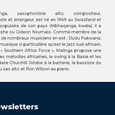
ga, saxophoniste alto, compositeur,
ste et arrangeur, est né en 1949 au Swaziland et
 populaire de son pays (Mbhaqanga, kwela), il a
avashe ou Gideon Nxumalo. Comme membre de la
ec de nombreux musiciens en exil : Dudu Pukwana,
sique si particulière qu’est le jazz sud-africain,
 « Southern Africa Force », Malinga propose une
mélodies africaines, le swing à la Basie et les
e Churchill Jolobe à la batterie, le bassiste du
u sax alto et Ron Wilson au piano.
wsletters