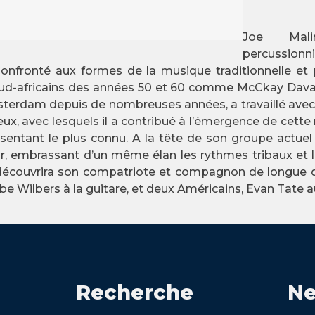
Joe Malin
percussionni
 Confronté aux formes de la musique traditionnelle et
s sud-africains des années 50 et 60 comme McCkay D
Amsterdam depuis de nombreuses années, a travaillé av
x, avec lesquels il a contribué à l’émergence de cette mu
ésentant le plus connu. A la tête de son groupe actuel
 embrassant d’un même élan les rythmes tribaux et les 
n découvrira son compatriote et compagnon de longue dat
be Wilbers à la guitare, et deux Américains, Evan Tate a
Recherche
Ne