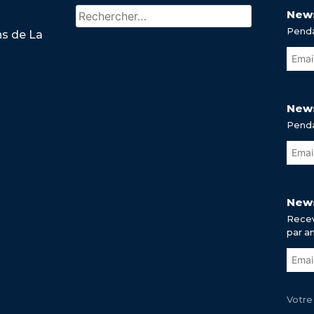
Rechercher :
News
Penda
ns de La
News
Penda
News
Recev
par a
Votre