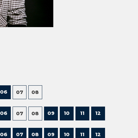
06
07
08
06
09
10
11
12
07
08
06
07
08
09
10
11
12