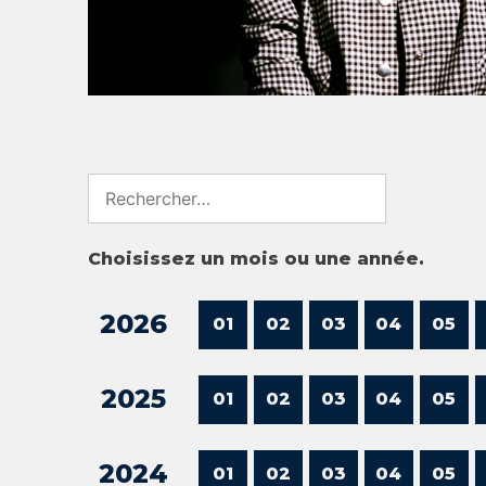
Search
for:
Choisissez un mois ou une année.
2026
01
02
03
04
05
2025
01
02
03
04
05
2024
01
02
03
04
05