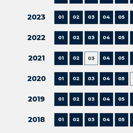
2023
01
02
03
04
05
2022
01
02
03
04
05
2021
01
02
04
05
03
2020
01
02
03
04
05
2019
01
02
03
04
05
2018
01
02
03
04
05