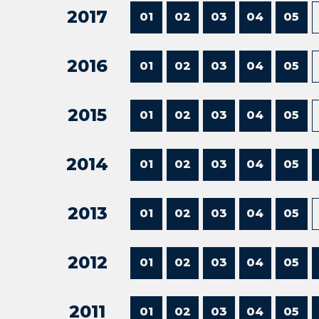
2017
01
02
03
04
05
2016
01
02
03
04
05
2015
01
02
03
04
05
2014
01
02
03
04
05
2013
01
02
03
04
05
2012
01
02
03
04
05
2011
01
02
03
04
05