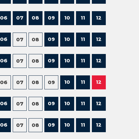
06
07
08
09
10
11
12
06
09
10
11
12
07
08
06
09
10
11
12
07
08
10
11
12
06
07
08
09
06
09
10
11
12
07
08
06
09
10
11
12
07
08