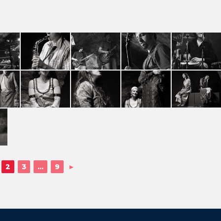
2
3
...
9
►