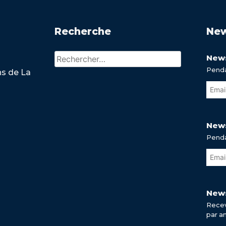
Recherche
New
Rechercher :
News
Penda
ns de La
News
Penda
News
Recev
par a