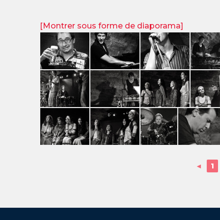
[Montrer sous forme de diaporama]
◄
1