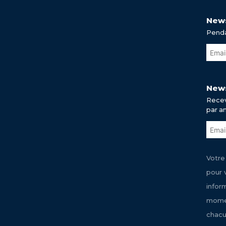
News
Penda
News
Recev
par a
Votre
pour 
infor
momen
chacu