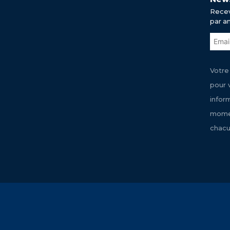
Recev
par a
Votre
pour 
infor
momen
chacu