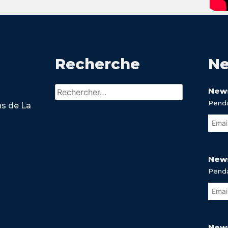
Recherche
Ne
Rechercher :
News
Penda
ns de La
News
Penda
News