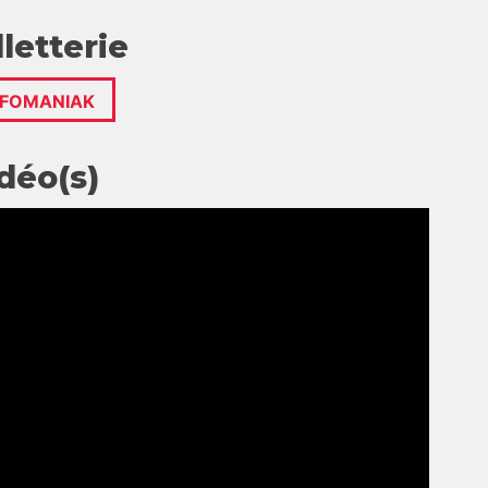
lletterie
NFOMANIAK
déo(s)