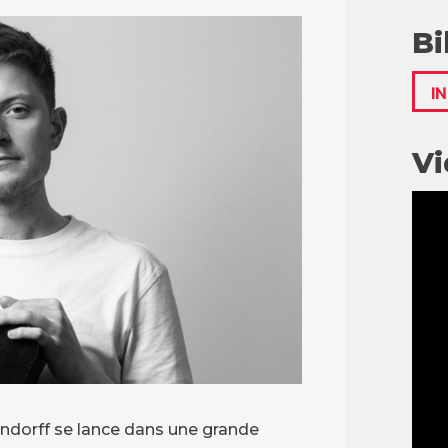
Bi
I
Vi
endorff se lance dans une grande