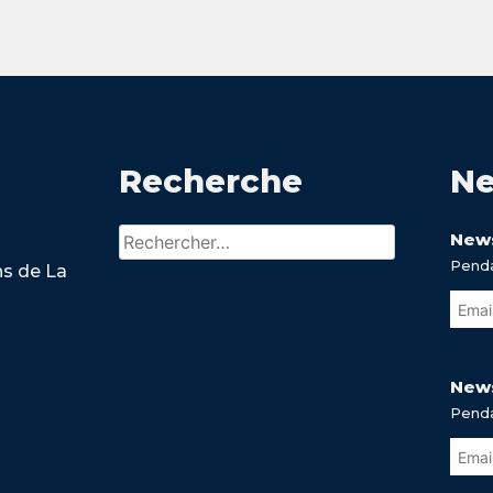
Recherche
Ne
Rechercher :
News
Penda
ns de La
News
Penda