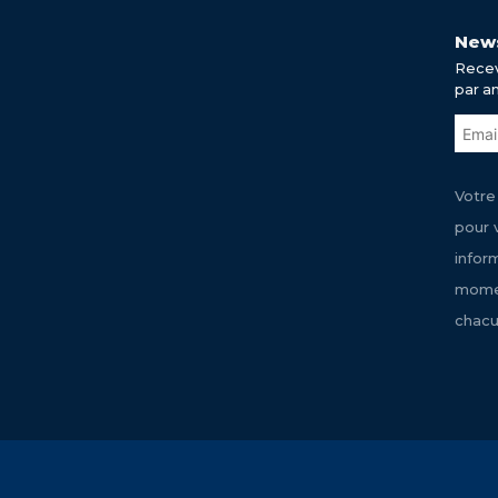
News
Recev
par a
Votre
pour 
infor
momen
chacu