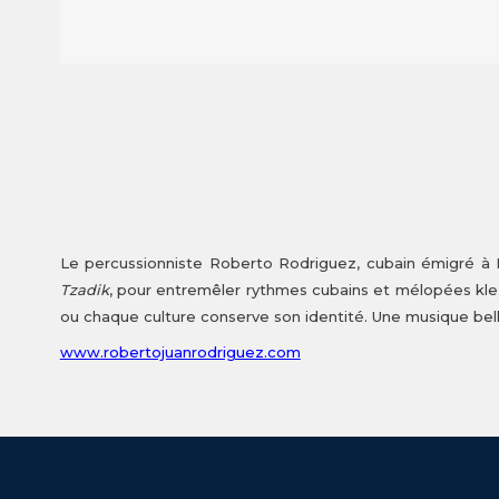
Le percussionniste Roberto Rodriguez, cubain émigré à N
Tzadik
, pour entremêler rythmes cubains et mélopées kle
ou chaque culture conserve son identité. Une musique bell
www.robertojuanrodriguez.com