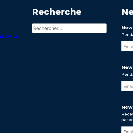
Recherche
Ne
Rechercher :
News
Penda
ns de La
News
Penda
News
Recev
par a