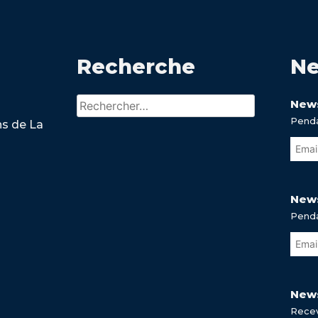
Recherche
Ne
Rechercher :
News
Penda
ns de La
News
Penda
News
Recev