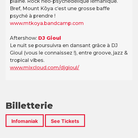
plaine. Rock néo-psychédélique lémanique.
Bref, Mount Kōya c’est une grosse baffe
psyché à prendre !
www.mtkoya.bandcamp.com
Aftershow:
DJ Gioul
Le nuit se poursuivra en dansant grâce à DJ
Gioul (vous le connaissez !), entre groove, jazz &
tropical vibes.
www.mixcloud.com/djgioul/
Billetterie
Infomaniak
See Tickets