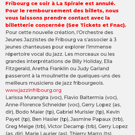
Fribourg ce soir à La Spirale est annulé.
Pour le remboursement des billets, nous
vous laissons prendre contact avec la
billetterie concernée (See Tickets et Fnac).
Pour cette nouvelle création, l’Orchestre des
Jeunes Jazzistes de Fribourg va s’associer à 3
jeunes chanteuses pour explorer l’immense
répertoire vocal du jazz. Les morceaux ou les
grandes interprétations de Billy Holiday, Ella
Fitzgerald, Aretha Franklin ou Judy Garland
passeront à la moulinette de quelques-uns des
meilleurs musiciens de jazz fribourgeois.
www.jazzinfribourg.org
Larissa Murangira (voc), Flavio Baltermia (voc),
Anne-Florence Schneider (voc), Gerry Lopez (as,
dir), Bodo Maier (tp), Gabriel Murisier (tp), Kevin
Payet (tp), Ben Hasler (tp), Jasmine Papaux (trb),
Greg Meige (trb), Victor Decamp (trb), Gerry Lopez
(as, dir), Marie Laurier (as), Thierry Marro (ts),