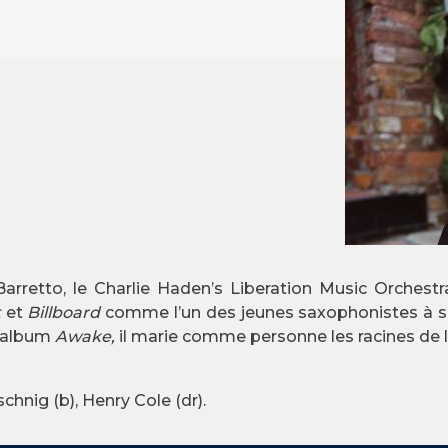
rretto, le Charlie Haden’s Liberation Music Orchestr
t
et
Billboard
comme l’un des jeunes saxophonistes à surv
r album
Awake,
il marie comme personne les racines de l
hnig (b), Henry Cole (dr).