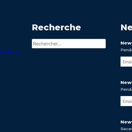
Recherche
Ne
Rechercher :
News
Penda
ns de La
News
Penda
News
Recev