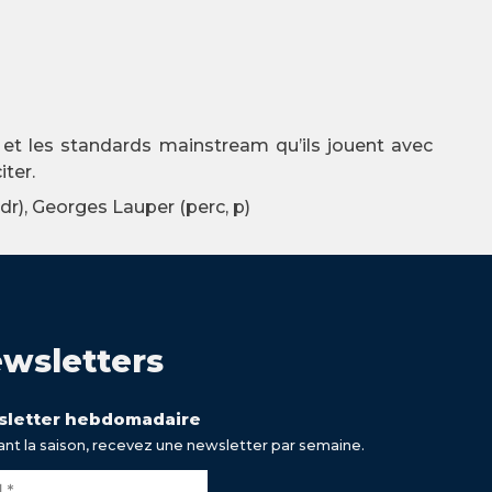
et les standards mainstream qu’ils jouent avec
ter.
dr), Georges Lauper (perc, p)
wsletters
letter hebdomadaire
nt la saison, recevez une newsletter par semaine.