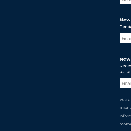
News
Penda
News
Recev
par a
Votre
pour 
infor
momen