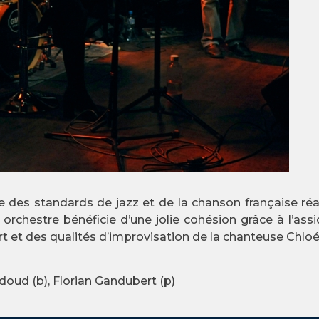
des standards de jazz et de la chanson française réarr
t orchestre bénéficie d’une jolie cohésion grâce à l’as
t et des qualités d’improvisation de la chanteuse Chloé
adoud (b), Florian Gandubert (p)