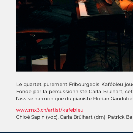
Le quartet purement Fribourgeois Kafébleu joue 
Fondé par la percussionniste Carla Brülhart, ce
l’assise harmonique du pianiste Florian Ganduber
www.mx3.ch/artist/kafebleu
Chloé Sapin (voc), Carla Brülhart (dm), Patrick B