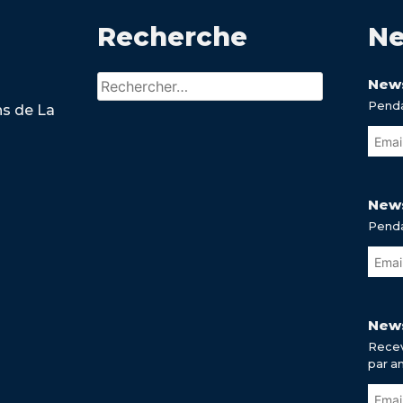
Recherche
Ne
Rechercher :
News
Penda
ns de La
News
Penda
News
Recev
par a