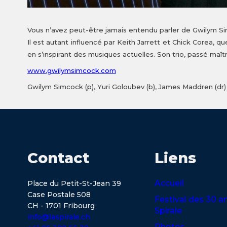
Vous n’avez peut-être jamais entendu parler de Gwilym Sim
Il est autant influencé par Keith Jarrett et Chick Corea, q
en s’inspirant des musiques actuelles. Son trio, passé maît
www.gwilymsimcock.com
Gwilym Simcock (p), Yuri Goloubev (b), James Maddren (dr)
Contact
Liens
Accueil
Place du Petit-St-Jean 39
Case Postale 508
Festival des 30 a
CH - 1701 Fribourg
Spirale
info@laspirale.ch
Photos