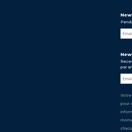
News
Penda
News
Recev
par a
Votre
pour 
infor
momen
chacu