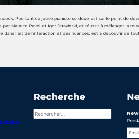
cock. Pourtant ce jeune pianiste surdoué est sur le point de deven
ue par Maurice Ravel et Igor Stravinski, et réussit à mélanger la mu
re dans l’art de l’interaction et des nuances, est à découvrir de tou
Recherche
Ne
Rechercher :
News
Penda
ns de La