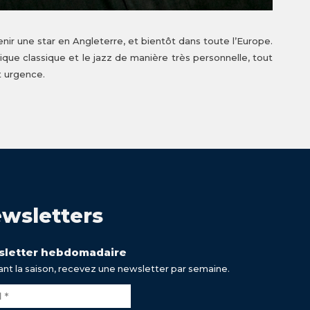
ir une star en Angleterre, et bientôt dans toute l’Europe.
sique classique et le jazz de manière très personnelle, tout
t urgence.
wsletters
letter hebdomadaire
nt la saison, recevez une newsletter par semaine.