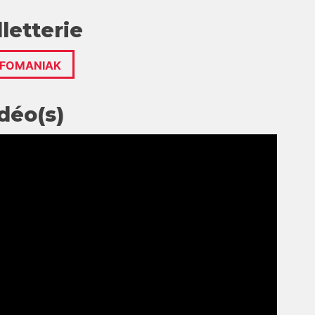
lletterie
NFOMANIAK
déo(s)