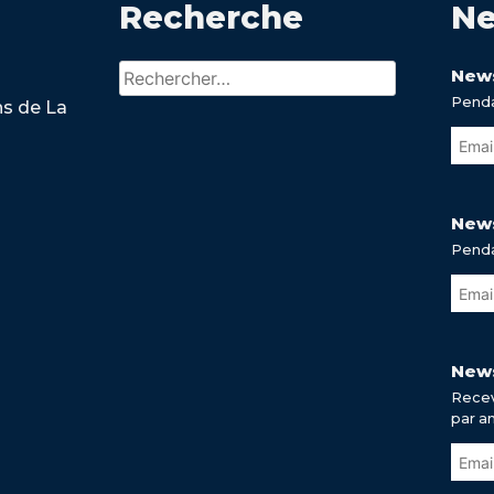
Recherche
Ne
Rechercher :
News
Penda
ns de La
News
Penda
News
Recev
par a