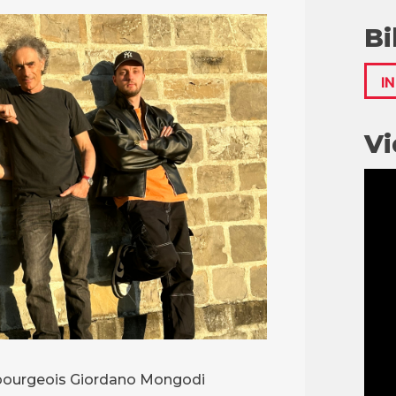
Bi
I
Vi
ribourgeois Giordano Mongodi