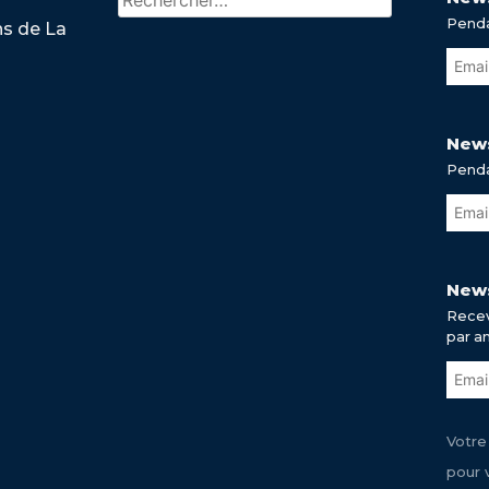
Penda
ns de La
News
Penda
News
Recev
par a
Votre
pour 