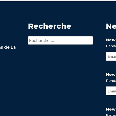
Recherche
Ne
Rechercher :
News
Penda
ns de La
News
Penda
News
Recev