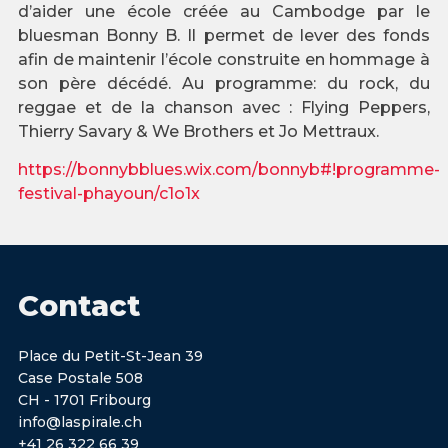
d’aider une école créée au Cambodge par le
bluesman Bonny B. Il permet de lever des fonds
afin de maintenir l’école construite en hommage à
son père décédé. Au programme: du rock, du
reggae et de la chanson avec : Flying Peppers,
Thierry Savary & We Brothers et Jo Mettraux.
https://bonnybblues.wix.com/bonnyb#!programme-
festival-phayoun/c1o1x
Contact
Place du Petit-St-Jean 39
Case Postale 508
CH - 1701 Fribourg
info@laspirale.ch
+41 26 322 66 39