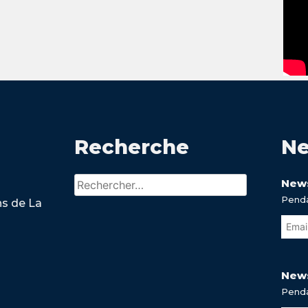
Recherche
Ne
Rechercher :
News
Penda
ns de La
News
Penda