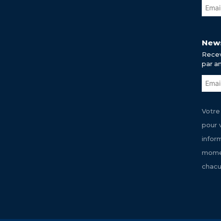
News
Recev
par a
Votre
pour 
infor
momen
chacu