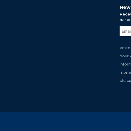
News
Recev
par a
Votre
pour 
infor
momen
chacu