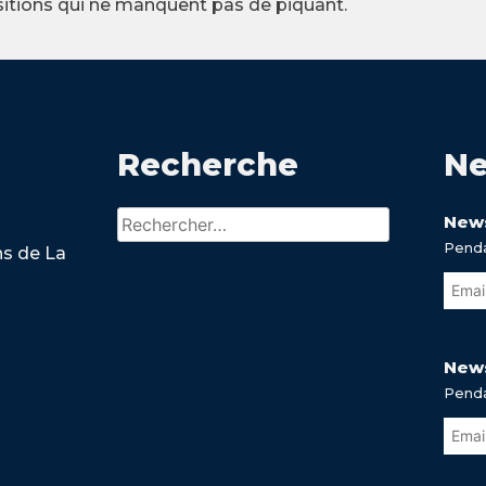
sitions qui ne manquent pas de piquant.
Recherche
Ne
Rechercher :
News
Penda
ns de La
News
Penda