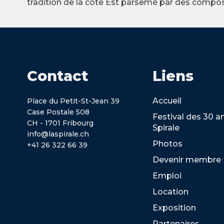
tradition de la côte Est parsemé par des compo
Contact
Liens
Accueil
Place du Petit-St-Jean 39
Case Postale 508
Festival des 30 a
CH - 1701 Fribourg
Spirale
info@laspirale.ch
Photos
+41 26 322 66 39
Devenir membre
Emploi
Location
Exposition
Partenaires