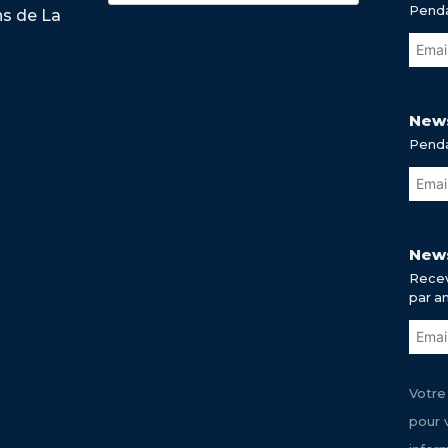
Penda
ns de La
News
Penda
News
Recev
par a
Votre
pour 