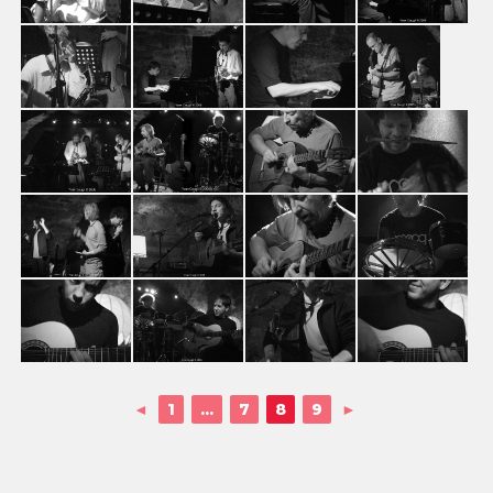
◄
1
...
7
8
9
►