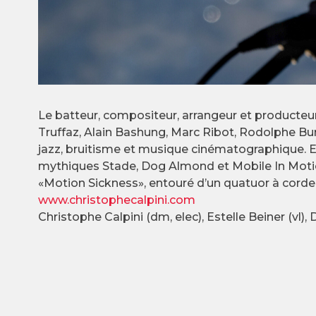
Le batteur, compositeur, arrangeur et producteur,
Truffaz, Alain Bashung, Marc Ribot, Rodolphe Burg
jazz, bruitisme et musique cinématographique. En 
mythiques Stade, Dog Almond et Mobile In Motion
«Motion Sickness», entouré d’un quatuor à corde
www.christophecalpini.com
Christophe Calpini (dm, elec), Estelle Beiner (vl), 