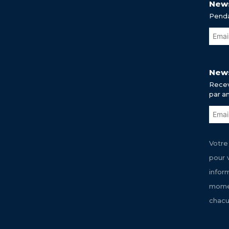
News
Penda
News
Recev
par a
Votre
pour 
infor
momen
chacu