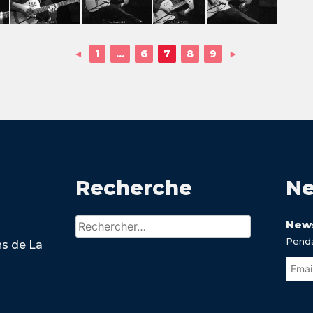
◄
1
...
6
7
8
9
►
Recherche
Ne
Rechercher :
News
Penda
ns de La