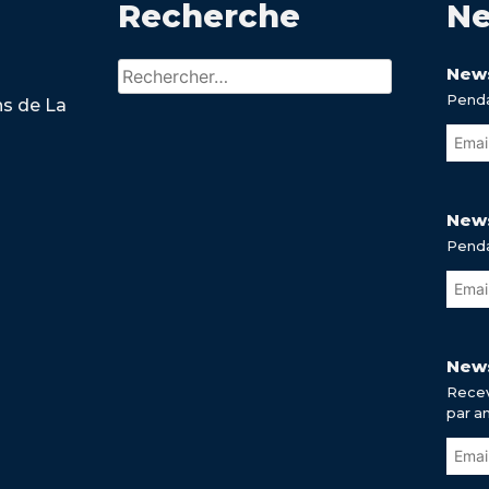
Recherche
Ne
Rechercher :
News
Penda
ns de La
News
Penda
News
Recev
par a