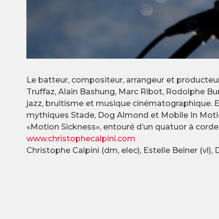
Le batteur, compositeur, arrangeur et producteur,
Truffaz, Alain Bashung, Marc Ribot, Rodolphe Burg
jazz, bruitisme et musique cinématographique. En 
mythiques Stade, Dog Almond et Mobile In Motion
«Motion Sickness», entouré d’un quatuor à corde
www.christophecalpini.com
Christophe Calpini (dm, elec), Estelle Beiner (vl), 