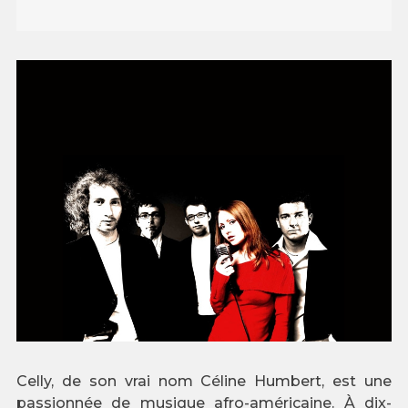
Celly, de son vrai nom Céline Humbert, est une
passionnée de musique afro-américaine. À dix-