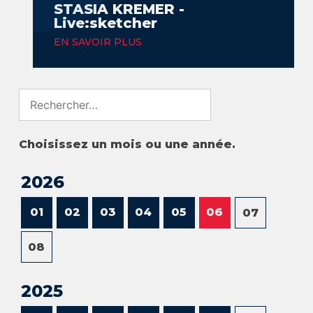
STASIA KREMER -
Live:sketcher
EN SAVOIR PLUS
Search
for:
Choisissez un mois ou une année.
2026
01
02
03
04
05
06
07
08
2025