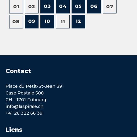
03
04
05
06
01
02
07
09
10
12
08
11
Contact
Place du Petit-St-Jean 39
Case Postale 508
CH - 1701 Fribourg
info@laspirale.ch
+41 26 322 66 39
Liens