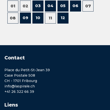
03
04
05
06
01
02
07
09
10
12
08
11
Contact
Place du Petit-St-Jean 39
Case Postale 508
CH - 1701 Fribourg
info@laspirale.ch
+41 26 322 66 39
Liens