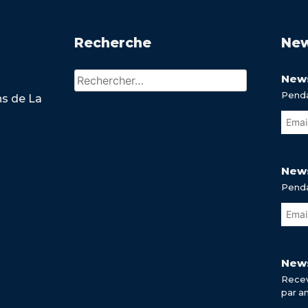
Recherche
New
Rechercher :
News
Penda
ns de La
News
Penda
News
Recev
par a