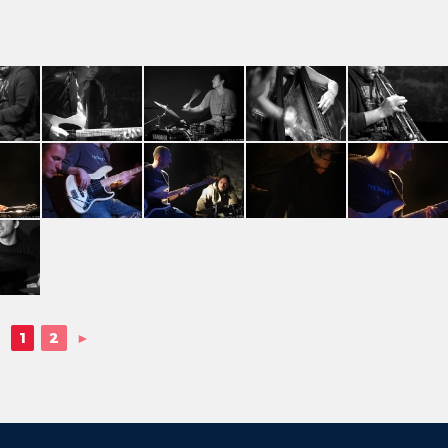
1
2
►