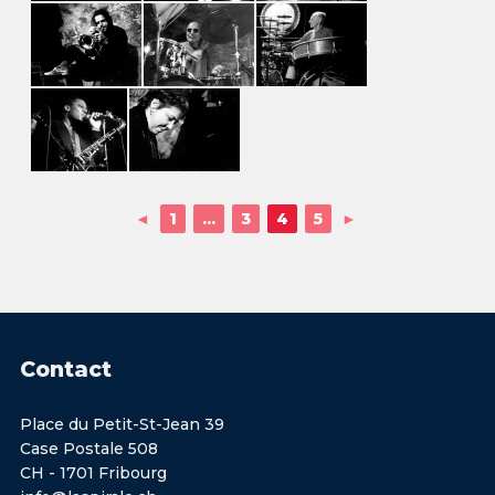
◄
1
...
3
4
5
►
Contact
Place du Petit-St-Jean 39
Case Postale 508
CH - 1701 Fribourg