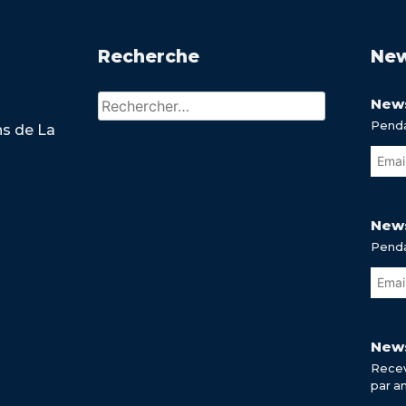
Recherche
New
Rechercher :
News
Penda
ns de La
News
Penda
News
Recev
par a