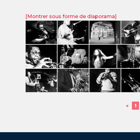
[Montrer sous forme de diaporama]
◄
1