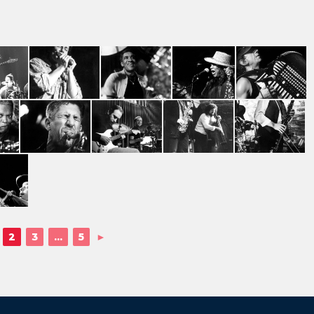
2
3
...
5
►