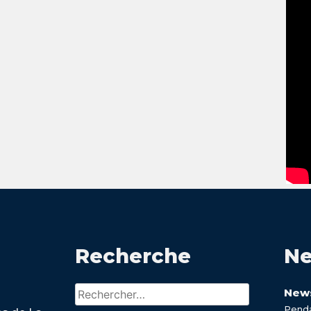
Recherche
Ne
Rechercher :
News
Penda