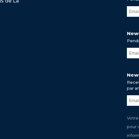
ns de La
News
Penda
News
Recev
par a
Votre
pour 
infor